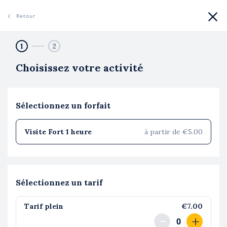
Retour
1
2
RÉSERVER
Choisissez votre activité
NEWSLETTER
SEARCH
Visites guidées du Fort de Vaise
Sélectionnez un forfait
Visite Fort 1 heure
à partir de €5.00
Sélectionnez un tarif
Tarif plein
€7.00